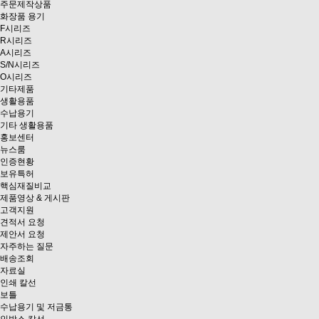
주문제작상품
화장품 용기
F시리즈
R시리즈
A시리즈
S/N시리즈
O시리즈
기타제품
생활용품
수납용기
기타 생활용품
홍보센터
뉴스룸
인증현황
보유특허
핵심재질비교
제품영상 & 게시판
고객지원
견적서 요청
제안서 요청
자주하는 질문
배송조회
자료실
인쇄 칼선
보틀
수납용기 및 저금통