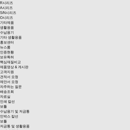
R시리즈
A시리즈
S/N시리즈
O시리즈
기타제품
생활용품
수납용기
기타 생활용품
홍보센터
뉴스룸
인증현황
보유특허
핵심재질비교
제품영상 & 게시판
고객지원
견적서 요청
제안서 요청
자주하는 질문
배송조회
자료실
인쇄 칼선
보틀
수납용기 및 저금통
인박스 칼선
보틀
저금통 및 생활용품