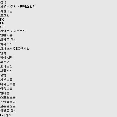
검색
세우는 주걱 > 인박스칼선
회원가입
로그인
KO
EN
CH
카달로그 다운로드
일반제품
화장품 용기
회사소개
회사소개/CEO인사말
연혁
핵심 설비
파트너
오시는길
제품소개
물병
기본보틀
디자인보틀
이중보틀
빨대컵
스포츠보틀
스텐텀블러
보틀옵션들
화장품 용기
F시리즈