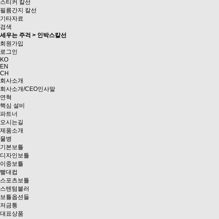
스티커 칼선
필름간지 칼선
기타자료
검색
세우는 주걱 > 인박스칼선
회원가입
로그인
KO
EN
CH
회사소개
회사소개/CEO인사말
연혁
핵심 설비
파트너
오시는길
제품소개
물병
기본보틀
디자인보틀
이중보틀
빨대컵
스포츠보틀
스텐텀블러
보틀옵션들
저금통
대표상품