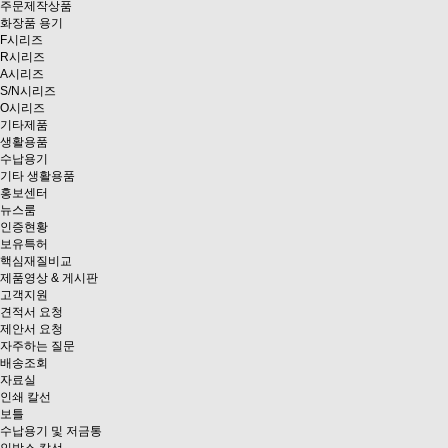
주문제작상품
화장품 용기
F시리즈
R시리즈
A시리즈
S/N시리즈
O시리즈
기타제품
생활용품
수납용기
기타 생활용품
홍보센터
뉴스룸
인증현황
보유특허
핵심재질비교
제품영상 & 게시판
고객지원
견적서 요청
제안서 요청
자주하는 질문
배송조회
자료실
인쇄 칼선
보틀
수납용기 및 저금통