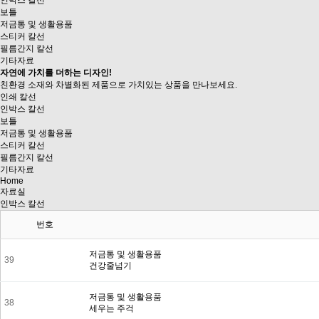
인박스 칼선
보틀
저금통 및 생활용품
스티커 칼선
필름간지 칼선
기타자료
자연에 가치를 더하는 디자인!
친환경 소재와 차별화된 제품으로
가치있는 상품을 만나보세요.
인쇄 칼선
인박스 칼선
보틀
저금통 및 생활용품
스티커 칼선
필름간지 칼선
기타자료
Home
자료실
인박스 칼선
번호
저금통 및 생활용품
39
건강줄넘기
저금통 및 생활용품
38
세우는 주걱