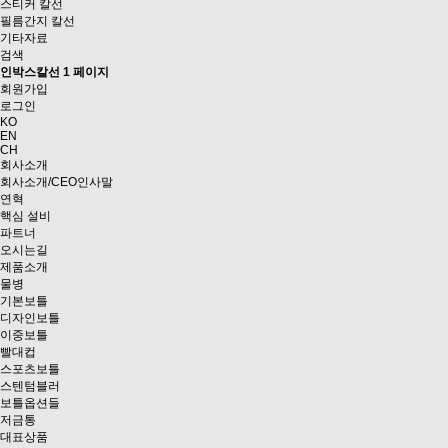
스티커 칼선
필름간지 칼선
기타자료
검색
인박스칼선 1 페이지
회원가입
로그인
KO
EN
CH
회사소개
회사소개/CEO인사말
연혁
핵심 설비
파트너
오시는길
제품소개
물병
기본보틀
디자인보틀
이중보틀
빨대컵
스포츠보틀
스텐텀블러
보틀옵션들
저금통
대표상품