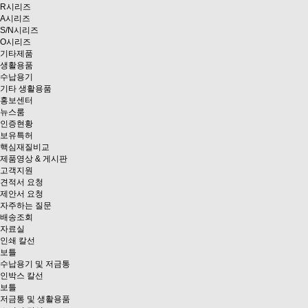
R시리즈
A시리즈
S/N시리즈
O시리즈
기타제품
생활용품
수납용기
기타 생활용품
홍보센터
뉴스룸
인증현황
보유특허
핵심재질비교
제품영상 & 게시판
고객지원
견적서 요청
제안서 요청
자주하는 질문
배송조회
자료실
인쇄 칼선
보틀
수납용기 및 저금통
인박스 칼선
보틀
저금통 및 생활용품