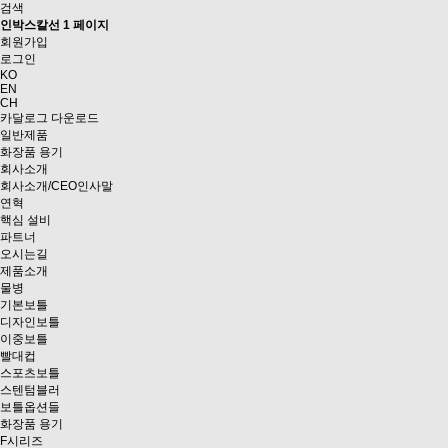
검색
인박스칼선 1 페이지
회원가입
로그인
KO
EN
CH
카달로그 다운로드
일반제품
화장품 용기
회사소개
회사소개/CEO인사말
연혁
핵심 설비
파트너
오시는길
제품소개
물병
기본보틀
디자인보틀
이중보틀
빨대컵
스포츠보틀
스텐텀블러
보틀옵션들
화장품 용기
F시리즈